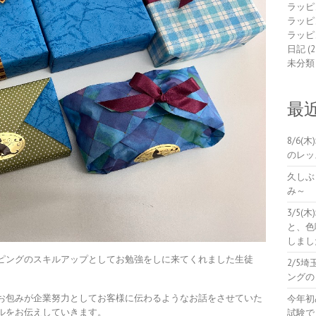
ラッピ
ラッピ
ラッピ
日記
(2
未分類
最
8/6
のレッ
久しぶ
み～
3/5
と、色
しまし
ピングのスキルアップとしてお勉強をしに来てくれました生徒
2/5
ングの
お包みが企業努力としてお客様に伝わるようなお話をさせていた
今年初
ルをお伝えしていきます。
試験で