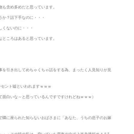
物も含め多めだと思っています。
うか？話下手なのに・・・
しくないのに・・・
なところはあると思っています。
事を引き出してめちゃくちゃ話をする為、まったく人見知りが見
ーセント嘘といわれますｗｗｗ
て面白いな～と思っているんですですけれどねｗｗｗ）
で隣に座られた知らないおばさまに「あなた、うちの息子のお嫁