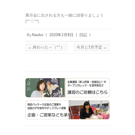
展示会に出される方も一緒に頑張りましょう
(*^▽^*)
By
Naoko
|
2020年2月8日
|
日記
|
←
終わった～（^^）
今月と3月予定
→