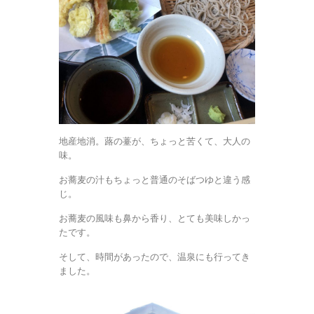
地産地消。蕗の薹が、ちょっと苦くて、大人の
味。
お蕎麦の汁もちょっと普通のそばつゆと違う感
じ。
お蕎麦の風味も鼻から香り、とても美味しかっ
たです。
そして、時間があったので、温泉にも行ってき
ました。