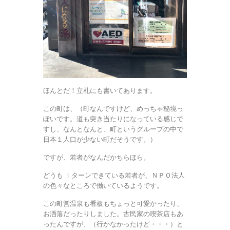
ほんとだ！立札にも書いてあります。
この町は、（町なんですけど、めっちゃ秘境っ
ぽいです。道も突き当たりになっている感じで
すし、なんとなんと、町というグループの中で
日本１人口が少ない町だそうです。）
ですが、若者がなんだかちらほら。
どうも Ｉターンできている若者が、ＮＰＯ法人
の色々なところで働いているようです。
この町営温泉も看板もちょっと可愛かったり、
お洒落だったりしました。古民家の喫茶店もあ
ったんですが、（行かなかったけど・・・）と