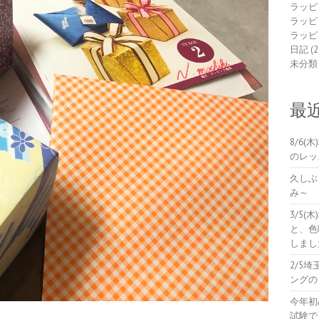
ラッピ
ラッピ
ラッピ
日記
(2
未分類
最
8/6
のレッ
久しぶ
み～
3/5
と、色
しまし
2/5
ングの
今年初
試験で