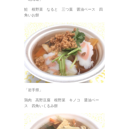
鮭 根野菜 なると 三つ葉 醤油ベース 四
角いお餅
「岩手県」
鶏肉 高野豆腐 根野菜 キノコ 醤油ベー
ス 四角いくるみ餅