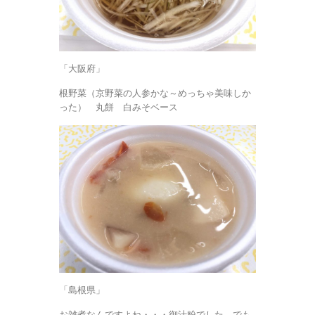
「大阪府」
根野菜（京野菜の人参かな～めっちゃ美味しか
った） 丸餅 白みそベース
「島根県」
お雑煮なんですよね・・・御汁粉でした。でも