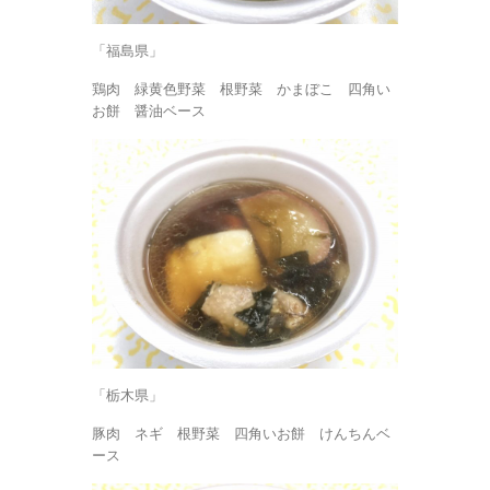
「福島県」
鶏肉 緑黄色野菜 根野菜 かまぼこ 四角い
お餅 醤油ベース
「栃木県」
豚肉 ネギ 根野菜 四角いお餅 けんちんベ
ース