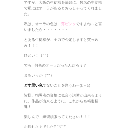
ですが、大阪の生徒様を筆頭に、数名の生徒様
で私にはオーラがあるとおっしゃってくれまし
た。
私は、オーラの色は
薄ピンク
ですよね～と言
いましたら・・・・・・・
とある生徒様が、全力で否定しますと突っ込
み！！！
ひどい！（^^）
でも…何色のオーラだったんだろう？
まあいっか（^^）
どす黒い色
でないことを願うわー(≧▽≦)
皆様、指導者の資格に似合う講習が出来るよう
に、作品が出来るように、これからも精進精
進！
楽しんで、練習頑張ってください！！！
お疲れさまでした(*^▽^*)