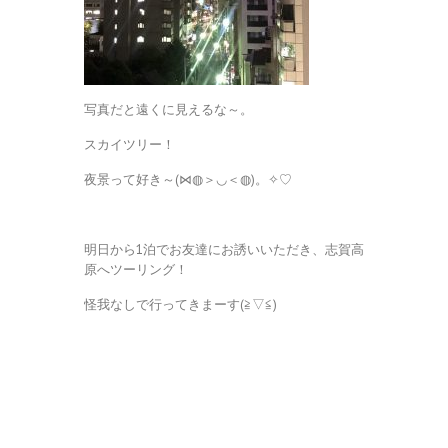
写真だと遠くに見えるな～。
スカイツリー！
夜景って好き～(⋈◍＞◡＜◍)。✧♡
明日から1泊でお友達にお誘いいただき、志賀高
原へツーリング！
怪我なしで行ってきまーす(≧▽≦)