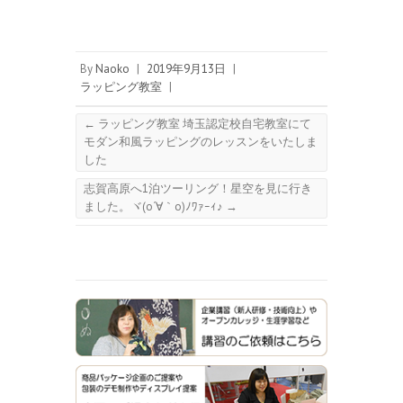
By
Naoko
|
2019年9月13日
|
ラッピング教室
|
←
ラッピング教室 埼玉認定校自宅教室にて
モダン和風ラッピングのレッスンをいたしま
した
志賀高原へ1泊ツーリング！星空を見に行き
ました。ヾ(o´∀｀o)ﾉﾜｧｰｨ♪
→