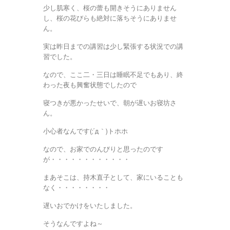
少し肌寒く、桜の蕾も開きそうにありません
し、桜の花びらも絶対に落ちそうにありませ
ん。
実は昨日までの講習は少し緊張する状況での講
習でした。
なので、ここ二・三日は睡眠不足でもあり、終
わった夜も興奮状態でしたので
寝つきが悪かったせいで、朝が遅いお寝坊さ
ん。
小心者なんです(;´д｀)トホホ
なので、お家でのんびりと思ったのです
が・・・・・・・・・・・・
まあそこは、持木直子として、家にいることも
なく・・・・・・・・
遅いおでかけをいたしました。
そうなんですよね～