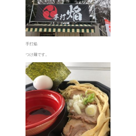
手打焔
つけ麺です。