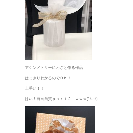
アシンメトリーにわざと作る作品
はっきりわかるのでＯＫ！
上手い！！
はい！自画自賛ｐａｒｔ２ ｗｗｗ(*ﾉωﾉ)