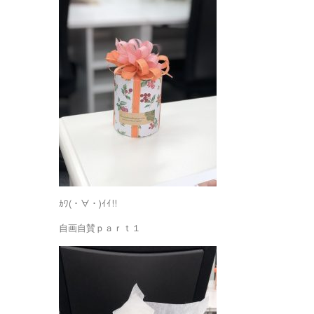
ｶﾜ(・∀・)ｲｲ!!
自画自賛ｐａｒｔ１