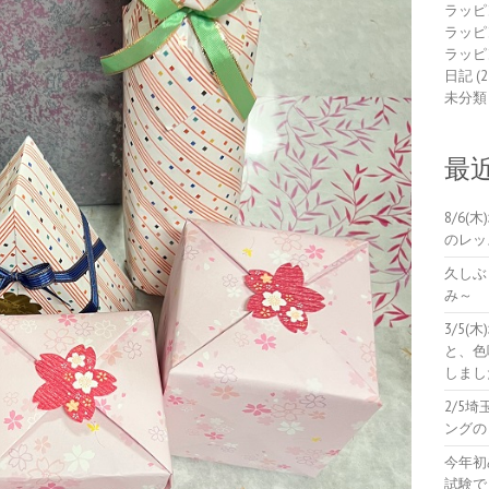
ラッピ
ラッピ
ラッピ
日記
(2
未分類
最
8/6
のレッ
久しぶ
み～
3/5
と、色
しまし
2/5
ングの
今年初
試験で