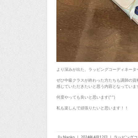
より深みが出た、ラッピングコーディネータ
ぜひ中級クラスが終わった方たちも講師の資
感じていただきたいと思う内容となっていま
何度やっても良いと思います(^^)
私も楽しんで頑張りたいと思います！！
By
Naoko
|
2024年4月12日
|
ラッピングコ