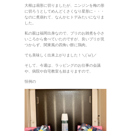
大根は扇形に切りましたが、ニンジンを梅の形
に切ろうとしてめんどくさくなり星形に・・・
なのに煮崩れて、なんかヒトデみたいになりま
した。
私の親は福岡出身なので、ブリのお雑煮を小さ
いころから食べていたのですが、良いブリが見
つからず、関東風の四角い餅に鶏肉。
でも美味しく出来上がりました！＼( ‘ω’)／
そして、今週は、ラッピングのお仕事の会議
や、病院や自宅教室も始まりますので、
恒例の