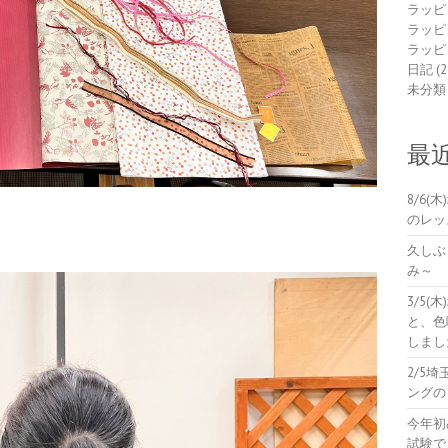
ラッピ
ラッピ
ラッピ
日記
(2
未分類
最
8/6
のレッ
久しぶ
み～
3/5
と、色
しまし
2/5
ングの
今年初
試験で