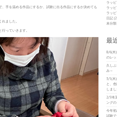
ラッピ
で、手を温める作品にするか、試験に出る作品にするか決めても
ラッピ
ラッピ
日記
(2
くれました。
未分類
と行っていきます。
最
8/6
のレッ
久しぶ
み～
3/5
と、色
しまし
2/5
ングの
今年初
試験で