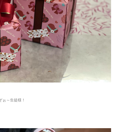
ぞぉ～生徒様！