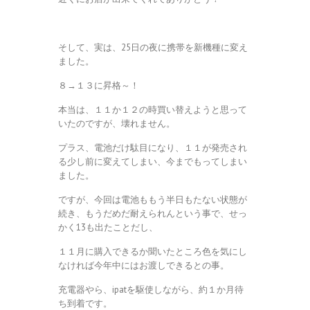
そして、実は、25日の夜に携帯を新機種に変え
ました。
８→１３に昇格～！
本当は、１１か１２の時買い替えようと思って
いたのですが、壊れません。
プラス、電池だけ駄目になり、１１が発売され
る少し前に変えてしまい、今までもってしまい
ました。
ですが、今回は電池ももう半日もたない状態が
続き、もうだめだ耐えられんという事で、せっ
かく13も出たことだし、
１１月に購入できるか聞いたところ色を気にし
なければ今年中にはお渡しできるとの事。
充電器やら、ipatを駆使しながら、約１か月待
ち到着です。