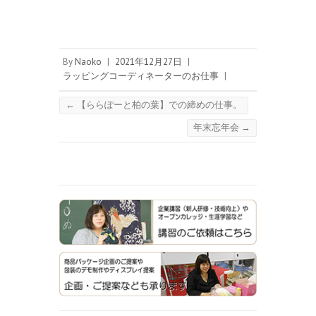
By
Naoko
|
2021年12月27日
|
ラッピングコーディネーターのお仕事
|
←
【ららぽーと柏の葉】での締めの仕事。
年末忘年会
→