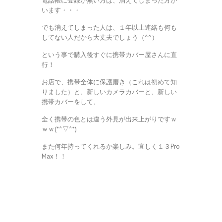
電話帳に登録が無い方は、消えてしまった方が
います・・・
でも消えてしまった人は、１年以上連絡も何も
してない人だから大丈夫でしょう（^^）
という事で購入後すぐに携帯カバー屋さんに直
行！
お店で、携帯全体に保護磨き（これは初めて知
りました）と、新しいカメラカバーと、新しい
携帯カバーをして、
全く携帯の色とは違う外見が出来上がりですｗ
ｗｗ(*^▽^*)
また何年持ってくれるか楽しみ。宜しく１３Pro
Max！！