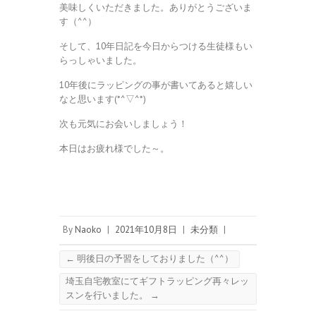
美味しくいただきました。ありがとうございま
す（^^）
そして、10年日記を今日からつける生徒様もい
らっしゃいました。
10年後にラッピングの事が書いてあると嬉しい
なと思います(*^▽^*)
次も元気にお会いしましょう！
本日はお疲れ様でした～。
By
Naoko
|
2021年10月8日
|
未分類
|
←
明後日の予習をしておりました（^^）
埼玉自宅教室にてギフトラッピング再々レッ
スンを行いました。
→