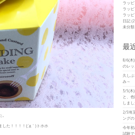
ラッピ
ラッピ
ラッピ
日記
(2
未分類
最
8/6
のレッ
久しぶ
み～
3/5
と、色
しまし
2/5
た。
ングの
た！！！！(;´д｀)トホホ
今年初
試験で