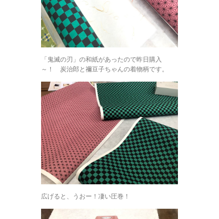
「鬼滅の刃」の和紙があったので昨日購入
～！ 炭治郎と禰豆子ちゃんの着物柄です。
広げると、うおー！凄い圧巻！