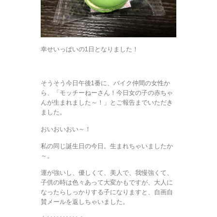
幸せいっぱいの1日となりました！
そうそう今日午後1番に、バイク仲間の女性か
ら、「モッチーねーさん！今日女の子の赤ちゃ
んが生まれました～！」とご報告までいただき
ました。
おいおいおい～！
私の同じ誕生日の今日。生まれちゃいましたか
～。
運が強いし、優しくて、美人で、我慢強くて、
子供の時は色々あって大変かもですが、大人に
なったらしっかりする子になりますと、自画自
賛メールを返しちゃいました。