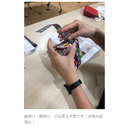
縦掛け 横掛け の位置も大切です！頑張れ頑
張れ！