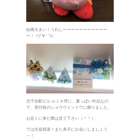
結構大きい！うれしーーーーーーーーーーー
ー！ヾ(*´∀｀*)ﾉ
北千住駅ビル ルミネ9Fに、夏っぽい作品なの
で、受付前のショウウインドウに飾りました。
お近くに来た際は見て下さい（＾＾）
では生徒様達！また来月にお会いしましょう
～！