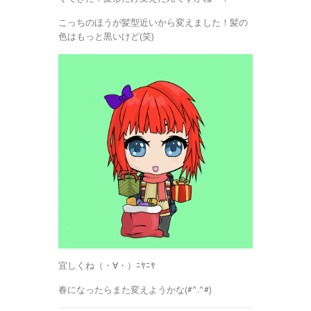
こっちのほうが髪型近いから変えました！髪の
色はもっと黒いけど(笑)
宜しくね（・∀・）ﾆﾔﾆﾔ
春になったらまた変えようかな(#^.^#)