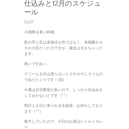
仕込みと12月のスケジュ
ール
11/27
小雨降る寒い時期。
私の手と足は末端冷え性ではなく、末端暖かホ
カホカ症だったのですが、最近は冷えちゃって
ます。
寒いですね～。
クリームを沢山塗らないとカサカサしそうなの
でぬりたくりです！(笑)
今週は自宅教室が多いので、しっかり仕込みを
しておかないとです（^^）
明日と土日に来られる生徒様、お待ちしており
ます（^^）
集中していたので、今日のお昼はレトルトカレ
ー