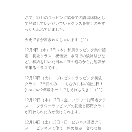
さて、12月のラッピング協会での講習講師とし
て登録していただいているクラスを書くのをす
っかり忘れていました。
今更ですが書き込んじゃいます（^^）
12月4日（水）5日（木）和風ラッピング集中認
定 初級クラス 祝儀袋 水引での淡路結びな
ど、和紙を用いた日本古来の包みからお勉強が
出来るクラスです。
12月10日（火） プレゼントラッピング初級
クラス 2日目のみ ちなみに私の誕生日！
(つд⊂)ｴｰﾝ年取るー！でもそれも良き！（^^）
12月12日（木）13日（金）フラワー指導者クラ
ス フラワーラッピングの初級と応用クラス
が終わられた方が受けられます。
12月14日（土）15日（日）ビジネス基礎クラ
ス ビジネスで使う、斜め包み、合わせ包