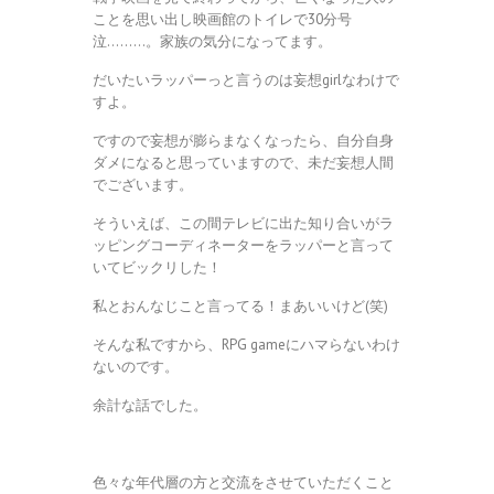
ことを思い出し映画館のトイレで30分号
泣………。家族の気分になってます。
だいたいラッパーっと言うのは妄想girlなわけで
すよ。
ですので妄想が膨らまなくなったら、自分自身
ダメになると思っていますので、未だ妄想人間
でございます。
そういえば、この間テレビに出た知り合いがラ
ッピングコーディネーターをラッパーと言って
いてビックリした！
私とおんなじこと言ってる！まあいいけど(笑)
そんな私ですから、RPG gameにハマらないわけ
ないのです。
余計な話でした。
色々な年代層の方と交流をさせていただくこと