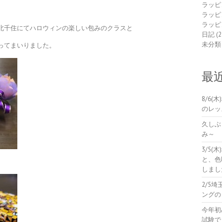
ラッピ
ラッピ
ラッピ
北千住にてハロウィンの楽しい包みのクラスと
日記
(2
未分類
ってまいりました。
最
8/6
のレッ
久しぶ
み～
3/5
と、色
しまし
2/5
ングの
今年初
試験で