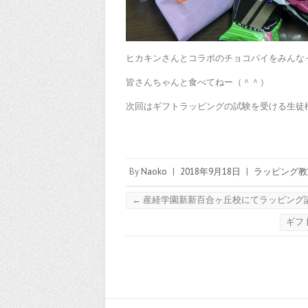
ヒカキンさんとコラボのチョコパイをみんな
皆さんちゃんと食べてねー（＾＾）
次回はギフトラッピングの試験を受ける生徒
By
Naoko
|
2018年9月18日
|
ラッピング教
←
産経学園新新百合ヶ丘校にてラッピング
ギフ