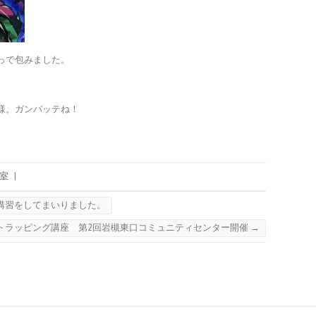
っで包みました。
様。ガンバッテね！
室
|
講習をしてまいりました。
トラッピング講座 第2回岩槻東口コミュニティセンター開催
→