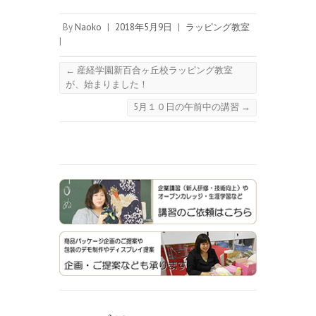
By
Naoko
|
2018年5月9日
|
ラッピング教室
|
←
産経学園新百合ヶ丘校ラッピング教室
が、始まりました！
5月１０日の午前中の講習
→