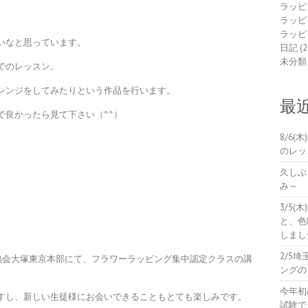
ラッピ
。
ラッピ
ラッピ
いなと思っています。
日記
(2
未分類
でのレッスン。
レンジをしてみたりという作品を行います。
最
で良かったら見て下さい（^^）
8/6
のレッ
久しぶ
み～
直子
3/5
と、色
しまし
2/5
グ協会大塚東京本部にて、フラワーラッピング集中認定クラスの講
ングの
今年初
すし、新しい生徒様にお会いできることもとても楽しみです。
試験で