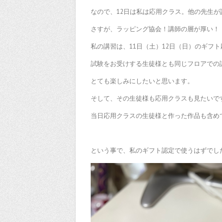
なので、12日は私は応用クラス。他の先生
さすが、ラッピング協会！講師の層が厚い！
私の講習は、11日（土）12日（日）のギフ
試験をお受けする生徒様とも同じフロアでの
とても楽しみにしたいと思います。
そして、その生徒様も応用クラスも見たいで
当日応用クラスの生徒様と作った作品も含め
という事で、私のギフト認定で使うはずでし