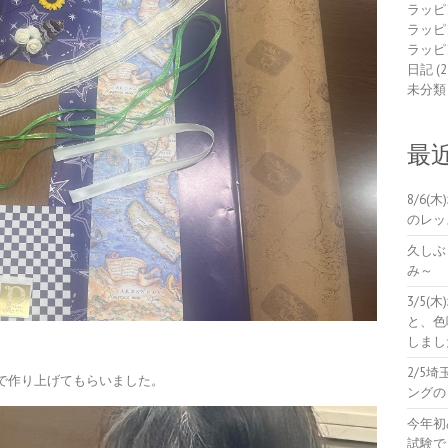
ラッピ
ラッピ
ラッピ
日記
(2
未分類
最
8/6
のレッ
久しぶ
み～
3/5
と、色
しまし
2/5
で作り上げてもらいました。
ングの
今年初
試験で