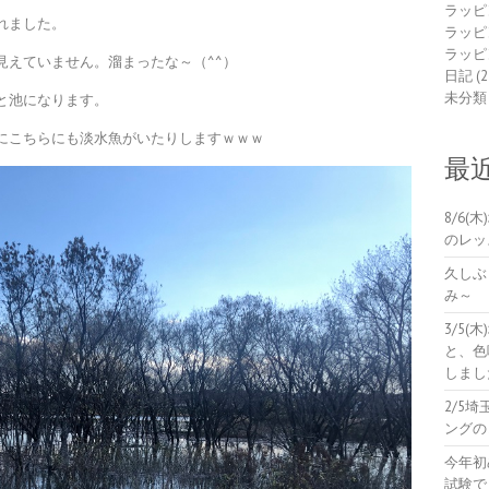
ラッピ
れました。
ラッピ
ラッピ
見えていません。溜まったな～（^^）
日記
(2
未分類
と池になります。
にこちらにも淡水魚がいたりしますｗｗｗ
最
8/6
のレッ
久しぶ
み～
3/5
と、色
しまし
2/5
ングの
今年初
試験で