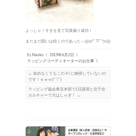
よっしゃ！すきを見て写真撮り成功！
まだまだ闘いは続くのであった～(((o(*ﾟ▽ﾟ*)o)))
By
Naoko
|
2019年6月2日
|
ラッピングコーディネーターのお仕事
|
←
改めなくてもこの A I に納得していないの
です！ｗｗｗ(*’▽’)
ラッピング協会東京本部で1日講習と北千住
カルチャーで大はしゃぎ！
→