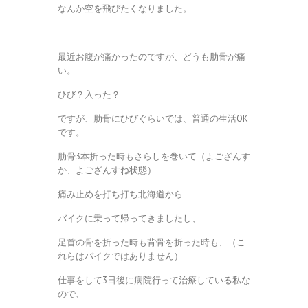
なんか空を飛びたくなりました。
最近お腹が痛かったのですが、どうも肋骨が痛
い。
ひび？入った？
ですが、肋骨にひびぐらいでは、普通の生活OK
です。
肋骨3本折った時もさらしを巻いて（よござんす
か、よござんすね状態）
痛み止めを打ち打ち北海道から
バイクに乗って帰ってきましたし、
足首の骨を折った時も背骨を折った時も、（こ
れらはバイクではありません）
仕事をして3日後に病院行って治療している私な
ので、