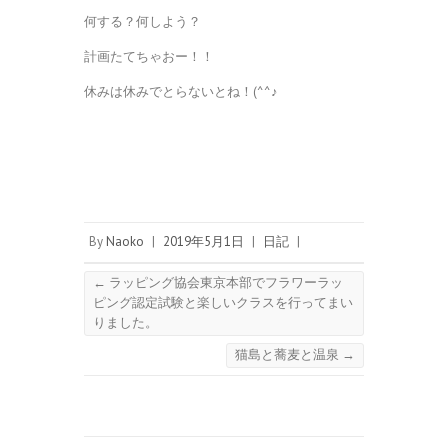
何する？何しよう？
計画たてちゃおー！！
休みは休みでとらないとね！(^^♪
By
Naoko
|
2019年5月1日
|
日記
|
←
ラッピング協会東京本部でフラワーラッ
ピング認定試験と楽しいクラスを行ってまい
りました。
猫島と蕎麦と温泉
→