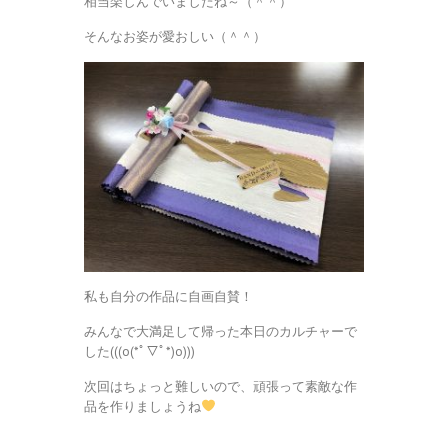
相当楽しんでいましたね～（＾＾）
そんなお姿が愛おしい（＾＾）
私も自分の作品に自画自賛！
みんなで大満足して帰った本日のカルチャーで
した(((o(*ﾟ▽ﾟ*)o)))
次回はちょっと難しいので、頑張って素敵な作
品を作りましょうね