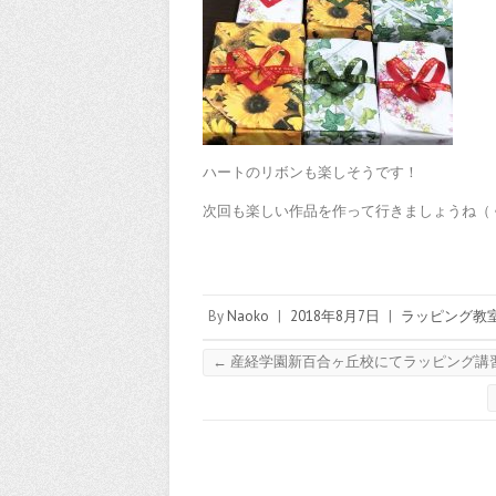
ハートのリボンも楽しそうです！
次回も楽しい作品を作って行きましょうね（
By
Naoko
|
2018年8月7日
|
ラッピング教
←
産経学園新百合ヶ丘校にてラッピング講