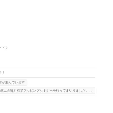
＾＾）
室
|
習が進んでいます
商工会議所様でラッピングセミナーを行ってまいりました。
→