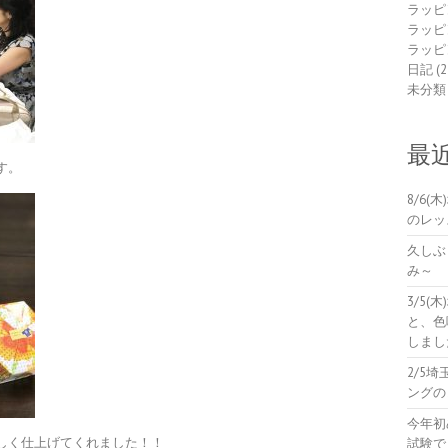
ラッピ
ラッピ
ラッピ
日記
(2
未分類
最
す。
8/6
のレッ
久しぶ
み～
3/5
と、色
しまし
2/5
ングの
今年初
しく仕上げてくれました！！
試験で