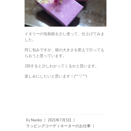
イタリーの包装紙を少し使って、仕上げてみま
した。
同じ包みですが、箱の大きさを変えて行っても
らおうと思っています。
2回すると少しわかってくるかと思います。
楽しみにしたいと思います！(*^▽^*)
By
Naoko
|
2021年7月5日
|
ラッピングコーディネーターのお仕事
|